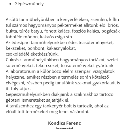
Gépészműhely
A sütő tanműhelyünkben a kenyérféléken, zsemlén, kiflin
túl számos hagyományos pékterméket állítunk elő: briós,
bukta, túrós batyu, fonott kalács, foszlós kalács, pogácsák
többféle módon, kakaós csiga stb.
Az édesipari tanműhelyünkben édes teasüteményeket,
kekszeket, bonbont, kakasnyalókát,
csokoládéféléketkészítünk.
Cukrász tanműhelyünkben hagyományos tortákat, szelet
süteményeket, tekercseket, teasüteményeket gyártunk.
A laboratórium a különböző élelmiszeripari vizsgálatok
helyszíne, amiket részben a termelés során kötelező
elvégezni, részben pedig tanulóink szakmai gyakorlatait is
itt folytatjuk.
Gépészműhelyünkben diákjaink a szakmákhoz tartozó
géptani ismereteket sajátítják el.
A tanüzemhez egy tankenyér bolt is tartozik, ahol az
előállított termékeket meg lehet vásárolni.
Kondics Ferenc
igazgató