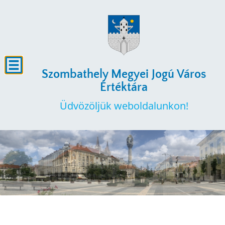
Szombathely Megyei Jogú Város
Értéktára
Üdvözöljük weboldalunkon!