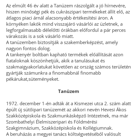
Az elmúlt 46 év alatt a Tanüzem rászolgált a jó hírnevére,
hiszen minőségi pék és cukrászipari termékeket állít elő, az
átlagos piaci árnál alacsonyabb értékesítési áron. A
környéken lakók mind visszajáró vásárlói az üzletnek, a
legforgalmasabb délelőtti órákban előfordul a pár perces
várakozás is a sok vásárló miatt.
A tanüzemben biztosítják a szakemberképzést, amely
nagyon fontos dolog.
A tankenyér boltban kapható termékek előállítását azon
fiataloknak köszönhetjük, akik a tanulásukat és
szakmaigyakorlatukat követően az ország számos területén
gyártják számunkra a finomabbnál finomabb
pékárukat,süteményeket.
Tanüzem
1972. december 1-én adták át a Kismezei utca 2. szám alatt
épült új sütőipari tanüzemét az akkori nevén Hevesi Ákos
Szakközépiskola és Szakmunkásképző Intézetnek, ma már
Szombathelyi Élelmiszeripari és Földmérési
Szakgimnázium, Szakközépiskola és Kollégiumnak.
A beruházás a megyei tanács költségvetéséből valósult