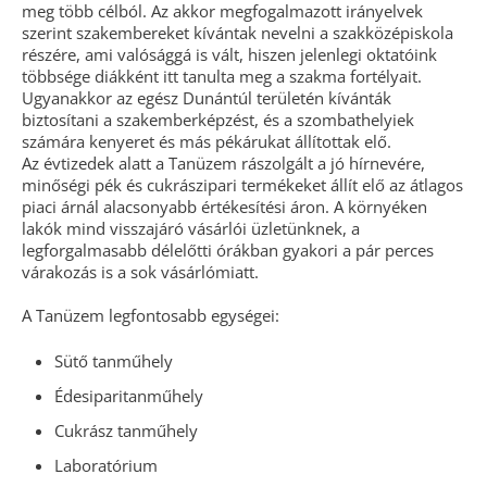
meg több célból. Az akkor megfogalmazott irányelvek
szerint szakembereket kívántak nevelni a szakközépiskola
részére, ami valósággá is vált, hiszen jelenlegi oktatóink
többsége diákként itt tanulta meg a szakma fortélyait.
Ugyanakkor az egész Dunántúl területén kívánták
biztosítani a szakemberképzést, és a szombathelyiek
számára kenyeret és más pékárukat állítottak elő.
Az évtizedek alatt a Tanüzem rászolgált a jó hírnevére,
minőségi pék és cukrászipari termékeket állít elő az átlagos
piaci árnál alacsonyabb értékesítési áron. A környéken
lakók mind visszajáró vásárlói üzletünknek, a
legforgalmasabb délelőtti órákban gyakori a pár perces
várakozás is a sok vásárlómiatt.
A Tanüzem legfontosabb egységei:
Sütő tanműhely
Édesiparitanműhely
Cukrász tanműhely
Laboratórium