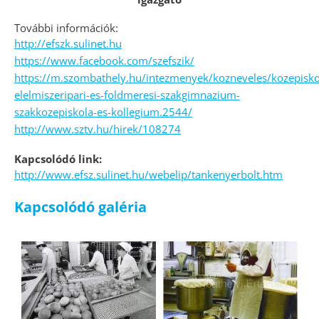
További információk:
http://efszk.sulinet.hu
https://www.facebook.com/szefszik/
https://m.szombathely.hu/intezmenyek/kozneveles/kozepisko
elelmiszeripari-es-foldmeresi-szakgimnazium-
szakkozepiskola-es-kollegium.2544/
http://www.sztv.hu/hirek/108274
Kapcsolódó link:
http://www.efsz.sulinet.hu/webelip/tankenyerbolt.htm
Kapcsolódó galéria