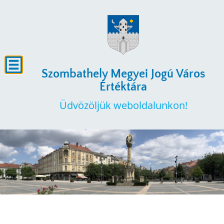
Szombathely Megyei Jogú Város
Értéktára
Üdvözöljük weboldalunkon!