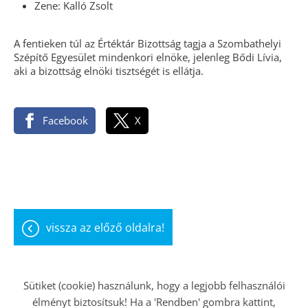
Zene: Kalló Zsolt
A fentieken túl az Értéktár Bizottság tagja a Szombathelyi
Szépítő Egyesület mindenkori elnöke, jelenleg Bődi Lívia,
aki a bizottság elnöki tisztségét is ellátja.
Facebook
X
vissza az előző oldalra!
Sütiket (cookie) használunk, hogy a legjobb felhasználói
élményt biztosítsuk! Ha a 'Rendben' gombra kattint,
Oldal információk
Adatkezelési tájékoztató