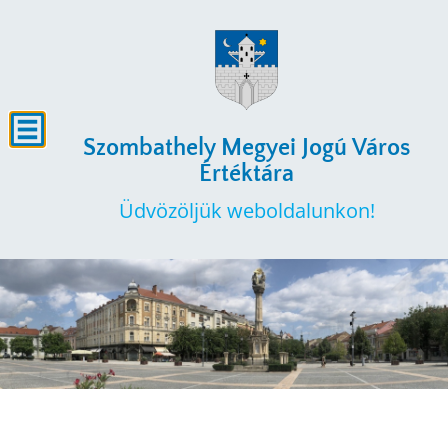
Szombathely Megyei Jogú Város
Értéktára
Üdvözöljük weboldalunkon!