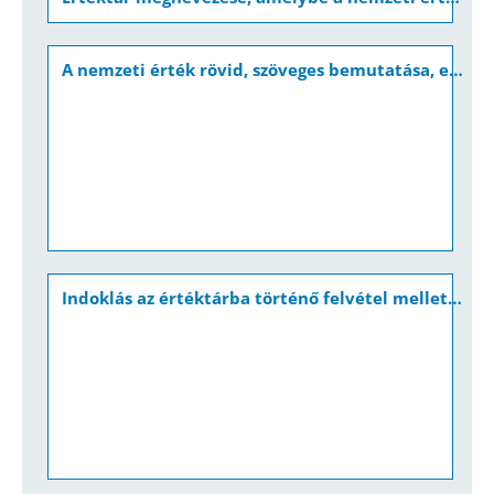
A nemzeti érték rövid, szöveges bemutatása, egyedi jellemzőinek és történetének leírása
Indoklás az értéktárba történő felvétel mellett