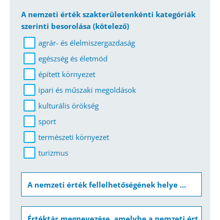
A nemzeti érték szakterületenkénti kategóriák
szerinti besorolása
(kötelező)
agrár- és élelmiszergazdaság
egészség és életmód
épített környezet
ipari és műszaki megoldások
kulturális örökség
sport
természeti környezet
turizmus
A nemzeti érték fellelhetőségének helye
Értéktár megnevezése, amelybe a nemzeti érték felvételét kezdeményezik