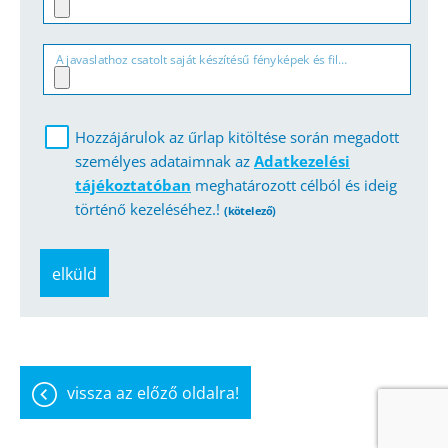
A javaslathoz csatolt saját készítésű fényképek és filmek felhasználására vonatkozó hozzájáruló nyilatkozat (.jpg, .pdf)
Hozzájárulok az űrlap kitöltése során megadott
személyes adataimnak az
Adatkezelési
tájékoztatóban
meghatározott célból és ideig
történő kezeléséhez.!
(kötelező)
elküld
vissza az előző oldalra!