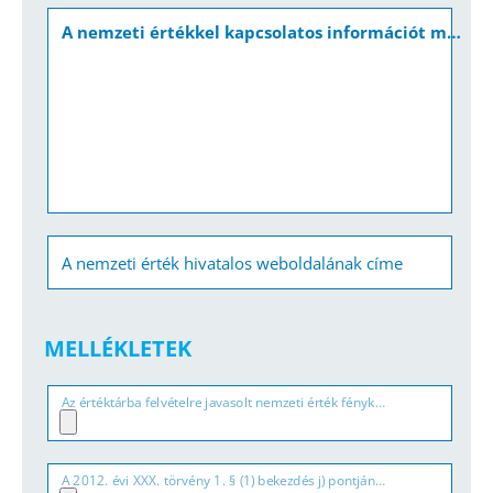
A nemzeti értékkel kapcsolatos információt megjelenítő források listája (bibliográfia, honlapok, multimédiás források)
A nemzeti érték hivatalos weboldalának címe
MELLÉKLETEK
Az értéktárba felvételre javasolt nemzeti érték fényképe vagy audiovizuális dokumentációja (.jpg, .pdf)
A 2012. évi XXX. törvény 1. § (1) bekezdés j) pontjának való megfelelést valószínűsítő dokumentumok, támogató és ajánló levelek (.doc, .docx, .odt, .jpg, .pdf)