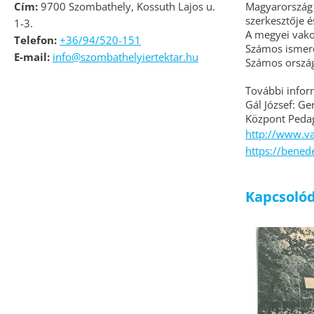
Cím:
9700 Szombathely, Kossuth Lajos u.
Magyarország
szerkesztője é
1-3.
A megyei vako
Telefon:
+36/94/520-151
Számos ismeret
E-mail:
info@szombathelyiertektar.hu
Számos ország
További infor
Gál József: Ge
Központ Pedagó
http://www.v
https://bened
Kapcsolód