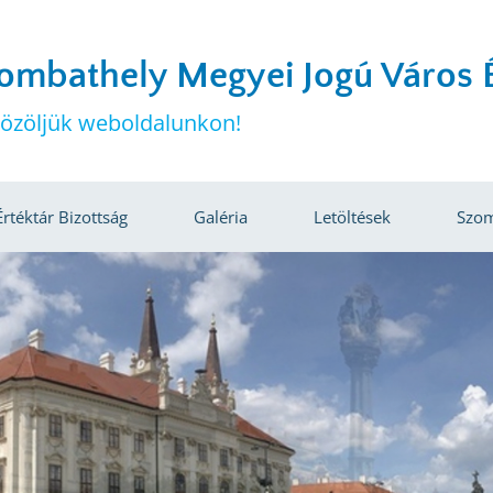
ombathely Megyei Jogú Város É
özöljük weboldalunkon!
Értéktár Bizottság
Galéria
Letöltések
Szom