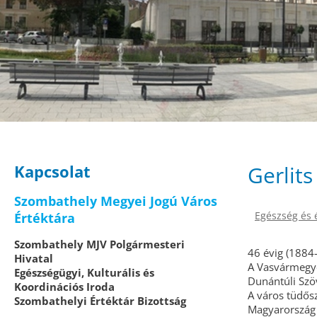
Kapcsolat
Gerlit
Szombathely Megyei Jogú Város
Egészség és 
Értéktára
Szombathely MJV Polgármesteri
46 évig (1884
Hivatal
A Vasvármegye
Egészségügyi, Kulturális és
Dunántúli Szöv
Koordinációs Iroda
A város tüdős
Szombathelyi Értéktár Bizottság
Magyarország e