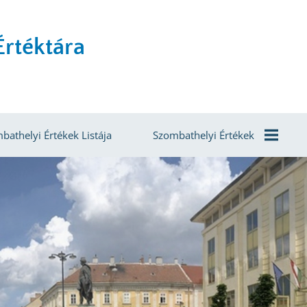
rtéktára
bathelyi Értékek Listája
Szombathelyi Értékek
Agrár- És
Élelmiszergazdaság
Egészség És Életmód
Épített Környezet