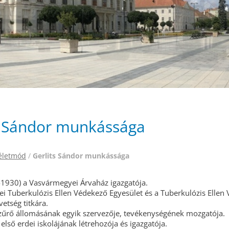
s Sándor munkássága
életmód
/
Gerlits Sándor munkássága
-1930) a Vasvármegyei Árvaház igazgatója.
i Tuberkulózis Ellen Védekező Egyesület és a Tuberkulózis Ellen
etség titkára.
zűrő állomásának egyik szervezője, tevékenységének mozgatója.
lső erdei iskolájának létrehozója és igazgatója.