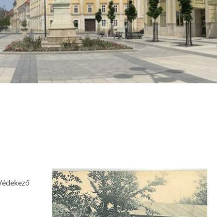
Ipari És Műszaki
Megoldások
Kulturális Örökség
Sport
Természeti Környezet
 Védekező