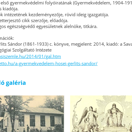
 első gyermekvédelmi folyóiratának (Gyermekvédelem, 1904-191
s kiadója.
k intézetének kezdeményezője, rövid ideig igazgatója.
terjesztő cikk szerzője, előadója.
os egészségvédő egyesületnek alelnöke, titkára.
mációk:
rlits Sándor (1861-1933) c. könyve, megjelent: 2014, kiadó: a Sav
giai Szolgáltató Intézete
asiszemle.hu/2014/01/gal.htm
etto.hu/a-gyermekvedelem-hosei-gerlits-sandor/
ó galéria