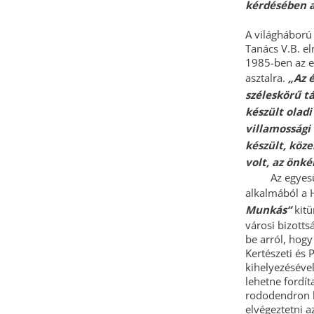
kérdésében a
A világháború 
Tanács V.B. el
1985-ben az e
asztalra.
„Az 
széleskörű t
készült oladi
villamossági 
készült, köz
volt, az önk
Az egyesület 
alkalmából a H
Munkás”
kit
városi bizotts
be arról, hogy 
Kertészeti és 
kihelyezéséve
lehetne fordít
rododendron b
elvégeztetni a