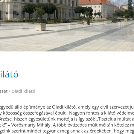
ilátó
ezet
/
Oladi kilátó
yedülálló építménye az Oladi kilátó, amely egy civil szervezet j
y közösség összefogásával épült. Nagyon fontos a kilátó védelme
ése, hiszen egyesületünk mottója is így szól: „Tisztelt a múltat a
ek!” – Vörösmarty Mihály. A több évtizedes múlt méltán kötelez m
geink szerint mindet tegyünk meg annak az érdekében, hogy mé