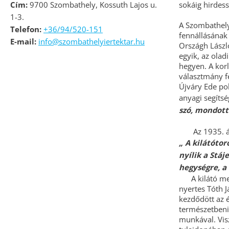
Cím:
9700 Szombathely, Kossuth Lajos u.
sokáig hirdes
1-3.
A Szombathelyi
Telefon:
+36/94/520-151
fennállásának 
E-mail:
info@szombathelyiertektar.hu
Országh László
egyik, az olad
hegyen. A korl
választmány fe
Újváry Ede pol
anyagi segítsé
szó, mondott
Az 1935. ápri
„ A kilátóto
nyílik a Stáj
hegységre, a
A kilátó megte
nyertes Tóth J
kezdődött az 
természetbeni
munkával. Vis