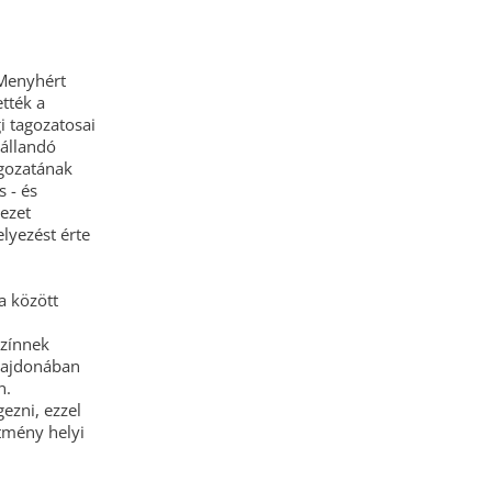
 Menyhért
ették a
i tagozatosai
 állandó
agozatának
s - és
yezet
lyezést érte
a között
színnek
ulajdonában
n.
ezni, ezzel
ítmény helyi