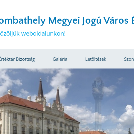
ombathely Megyei Jogú Város É
özöljük weboldalunkon!
Értéktár Bizottság
Galéria
Letöltések
Szom