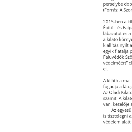
perselybe dob
(Forrás: A Sz
2015-ben a ki
Építő - és Fai
lábazatot és a
a kilátó körny
kiállítás nyíl
egyik fiatalja
Faluvédők Szöv
védelméért” c
el.
A kilátó a ma
fogadja a láto
Az Oladi Kilát
számít. A kil
van, kezelője 
Az egyesület 
is tisztelegni
védelem alatt á