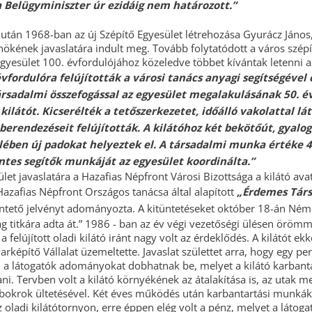
 Belügyminiszter úr ezidáig nem határozott.”
után 1968-ban az új Szépítő Egyesület létrehozása Gyurácz János,
nökének javaslatára indult meg. Tovább folytatódott a város szép
gyesület 100. évfordulójához közeledve többet kívántak letenni a
évfordulóra felújították a városi tanács anyagi segítségével 
ársadalmi összefogással az egyesület megalakulásának 50. é
 kilátót. Kicserélték a tetőszerkezetet, időálló vakolattal lát
berendezéseit felújították. A kilátóhoz két bekötőút, gyalog
elében új padokat helyeztek el. A társadalmi munka értéke 4
éntes segítők munkáját az egyesület koordinálta.”
javaslatára a Hazafias Népfront Városi Bizottsága a kilátó ava
azafias Népfront Országos tanácsa által alapított
„Érdemes Tár
üntető jelvényt adományozta. A kitüntetéseket október 18-án Ném
ág titkára adta át.” 1986 - ban az év végi vezetőségi ülésen öröm
a felújított oladi kilátó iránt nagy volt az érdeklődés. A kilátót ekk
Parképítő Vállalat üzemeltette. Javaslat születtet arra, hogy egy pe
l a látogatók adományokat dobhatnak be, melyet a kilátó karbant
ani. Tervben volt a kilátó környékének az átalakítása is, az utak 
okrok ültetésével. Két éves működés után karbantartási munkáka
z oladi kilátótornyon, erre éppen elég volt a pénz, melyet a látoga