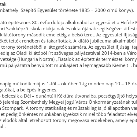
tak.
ombathelyi Szépítő Egyesület története 1885 – 2000 című könyv).
látó építésének 80. évfordulója alkalmából az egyesület a Hefele
pari Szakképző Iskola diákjainak és oktatójának segítségével átfest
 kilátótorony második emeletéig a belső teret. Az egyesület ifjúság
ékét tették rendben és takarítottak. A kilátó jubileuma alkalmából
t a torony történetéből a látogatók számára. Az egyesület ifjúsági t
 pedig az Oladi kilátóból írt szöveges pályázatával 2014-ben a Váro
etsége (Hungaria Nostra) „Fiatalok az épített és természeti körn
ímű pályázatra benyújtott munkájáért a legmagasabb Kiemelt I. he
i napig működik május 1-től – október 1-ig minden nap 10 – 18 ór
gatókat, a belépés ingyenes.
ó beleesik a Dél – dunántúli Kéktúra útvonalba, pecsétgyűjtő hely
átó jelenleg Szombathely Megyei Jogú Város Önkormányzatának t
a Szompark. A torony statikailag és műszakilag is jó állapotban va
pedig önkéntes munkában igyekszik minél több feladatot elvég
 az elődök által létrehozott torony megóvása érdekében, amely ép
ll.