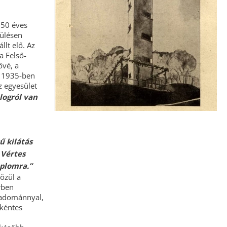
 50 éves
 ülésen
llt elő. Az
a Felső-
ővé, a
e. 1935-ben
z egyesület
logról van
ű kilátás
 Vértes
mplomra.”
özül a
rben
, adománnyal,
nkéntes