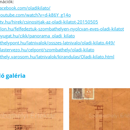
mációk:
acebook.com/oladikilato/
youtube.com/watch?v=d-k86Y_g14o
tv.hu/hirek/csinositjak-az-oladi-kilatot-20150505
lon.hu/felfedeztuk-szombathelyen-nyolcvan-eves-oladi-kilatot
yugat.hu/cikk/panorama_oladi_kilato
helypont.hu/latnivalok/osszes-latnivalo/oladi-kilato.449/
ulastervezo.hu/celpont/szombathely/oladi-kilato
thely.varosom.hu/latnivalok/kirandulas/Oladi-kilato.html
ó galéria