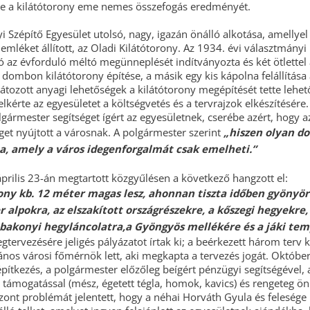
se a kilátótorony eme nemes összefogás eredményét.
 Szépítő Egyesület utolsó, nagy, igazán önálló alkotása, amellyel
emléket állított, az Oladi Kilátótorony. Az 1934. évi választmányi
 az évforduló méltó megünneplését indítványozta és két ötlettel á
i dombon kilátótorony építése, a másik egy kis kápolna felállítása 
átozott anyagi lehetőségek a kilátótorony megépítését tette lehet
lkérte az egyesületet a költségvetés és a tervrajzok elkészítésér
gármester segítséget ígért az egyesületnek, cserébe azért, hogy a
get nyújtott a városnak. A polgármester szerint
„hiszen olyan do
a, amely a város idegenforgalmát csak emelheti.”
lis 23-án megtartott közgyűlésen a következő hangzott el:
rony kb. 12 méter magas lesz, ahonnan tiszta időben gyönyör
er alpokra, az elszakított országrészekre, a kőszegi hegyekre,
 bakonyi hegyláncolatra,a Gyöngyös mellékére és a jáki te
rvezésére jeligés pályázatot írtak ki; a beérkezett három terv k
ános városi főmérnök lett, aki megkapta a tervezés jogát. Októbe
építkezés, a polgármester előzőleg beígért pénzügyi segítségével
 támogatással (mész, égetett tégla, homok, kavics) és rengeteg ö
zont problémát jelentett, hogy a néhai Horváth Gyula és felesége