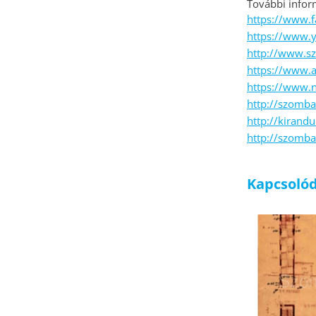
További infor
https://www.f
https://www.
http://www.sz
https://www.a
https://www.n
http://szombat
http://kirand
http://szomba
Kapcsolód