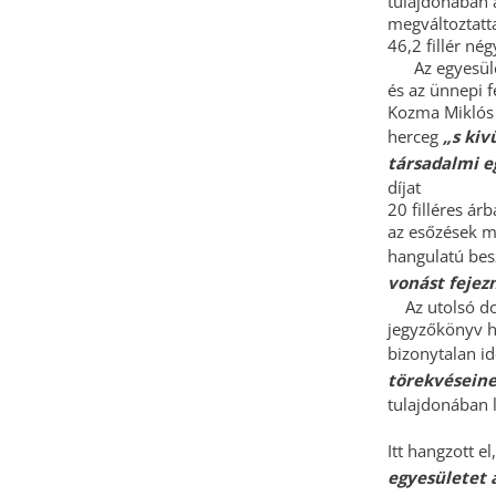
tulajdonában á
megváltoztatta
46,2 fillér né
Az egyesület 
és az ünnepi f
Kozma Miklós b
herceg
„s kiv
társadalmi e
díjat
20 filléres ár
az esőzések m
hangulatú be
vonást fejez
Az utolsó dok
jegyzőkönyv h
bizonytalan id
törekvéseine
tulajdonában l
Itt hangzott e
egyesületet a