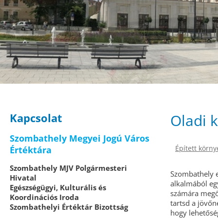
Kapcsolat
Oladi k
Szombathely Megyei Jogú Város
Épített körny
Értéktára
Szombathely MJV Polgármesteri
Szombathely eg
Hivatal
alkalmából eg
Egészségügyi, Kulturális és
számára megőrz
Koordinációs Iroda
tartsd a jövőn
Szombathelyi Értéktár Bizottság
hogy lehetősé