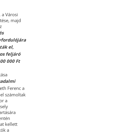
 a Városi
ítése, majd
z
és
vfordulójára
ták el,
os feljáró
00 000 Ft
tása
sadalmi
eth Ferenc a
mel számoltak
or a
rsely
artására
mentén
t kellett
tók a