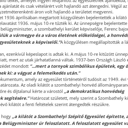
lló telket, amelyet ingyen felajánlott az egyesületnek ajándékba,
 ajánlatát és csak vételárért volt hajlandó azt átengedni. Végül az
gyzetméterenkénti áron volt hajlandó a területet megvenni.
1936 áprilisában megtartott közgyűlésén bejelentették a kilát
elavatást 1936. május 10-re tűzték ki. Az ünnepségre bejelentette
elügyminiszter, a szombathelyi kerület képviselője, Ferenc bajor
ülük a vármegye és a város életének előkelőségei, a honvéd
gyesületeknek a képviselői.”
A közgyűlésen megállapították a lá
ban, ezenkívül képeslapot is adtak ki. A május 10-re kitűzött ünne
iatt, mert az utak járhatatlanná váltak. 1937-ben Országh László
szédet mondott
”...mert a tornyok szimbólikus épületek, egy 
nek ki: a vágyat a felemelkedés után.”
umentum, amely az egyesület történetéről tudósít az 1949. évi 
atározata. Az oladi kilátót a szombathelyi honvéd állománypara
őre és díjtalanul kérte a várostól
„a demokratikus honvédség
k segítésére.”
Határozat született, mely szerint a Szombathely
évő kilátót a fenti feltételek szerint átengedték részükre.
l, hogy
„a kilátót a Szombathelyi Szépítő Egyesület építette,
 Belügyminiszter úr feloszlatott. A feloszlatott egyesület v