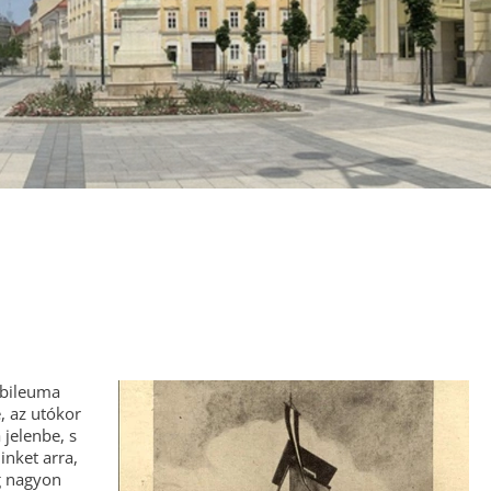
Ipari És Műszaki
Megoldások
Kulturális Örökség
Sport
Természeti Környezet
ubileuma
, az utókor
 jelenbe, s
inket arra,
g nagyon