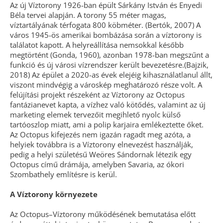
Az új Víztorony 1926-ban épült Sárkány István és Enyedi
Béla tervei alapján. A torony 55 méter magas,
víztartályának térfogata 800 köbméter. (Bertók, 2007) A
város 1945-ös amerikai bombázása során a víztorony is
találatot kapott. A helyreállítása nemsokkal később
megtörtént (Gonda, 1960), azonban 1978-ban megszűnt a
funkció és új városi vízrendszer került bevezetésre.(Bajzik,
2018) Az épület a 2020-as évek elejéig kihasználatlanul állt,
viszont mindvégig a városkép meghatározó része volt. A
felújítási projekt részeként az Víztorony az Octopus
fantázianevet kapta, a vízhez való kötődés, valamint az új
marketing elemek tervezőit megihlető nyolc külső
tartóoszlop miatt, ami a polip karjaira emlékeztette őket.
Az Octopus kifejezés nem igazán ragadt meg azóta, a
helyiek továbbra is a Víztorony elnevezést használják,
pedig a helyi születésű Weöres Sándornak létezik egy
Octopus című drámája, amelyben Savaria, az ókori
Szombathely említésre is kerül.
A Víztorony környezete
Az Octopus–Víztorony működésének bemutatása előtt