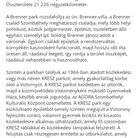
Összterülete 21.226 négyzetkilométer.
A Brenner park rozsdafoltja az ún. Brenner-villa. a Brenner
család Szombathely meghatározó családja, mely több helyi
politikust, köztük polgármester, építészt, tiszteletben álló
egyházi személyt (pl. boldog Brenner János) adott a
városnak. Egykori családi épületük a rendszerváltás
környékén kaszinóként funkcionált, majd hosszú idő óta
üresen áll, ráadásul leégett, így rontja a terület összképét,
ráadásul nehezebben is hasznosítható.
Szintén a parkban találjuk az 1966-ban átadott közlekedési,
vagy más néven KRESZ parkot, amely gyakorlatilag körbe
öleli a Víztornyot. A KRESZ parkot kezdetben az úttörők,
majd a közművelődési intézményként működő Gyermekek
Háza, később annak jogutódja, az AGORA Szombathelyi
Kulturális Központ üzemeltette. A KRESZ park egy
eszközkiadó épületből (amely szintén megújult a Víztorony
fejlesztés során), valamint gyermek biciklis és kisautós
közlekedésre alkalmas úthálózatból, amely fő szezonban
KRESZ táblákkal és közlekedési lámpákkal felszerelt. A
felújítás csak részlegesen érintette az útburkolatot, amely