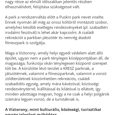
nagy része az elmúlt időszakban jelentős részben
elhasználódott, felújítása szükségessé vált.
A park a rendszerváltás előtt a Puskin park nevet viselte.
Ennek nyomán áll még az orosz költőről mintázott szobor,
amelyhez később esetleges rendezvényeket (pl. szabadtéri
irodalmi fesztivál) is lehet akár kapcsolni. A családi
rekreációt a parkban játszótér és nemrég átadott
fitneszpark is szolgálja.
Maga a Víztorony, amely helyi egyedi védelem alatt álló
épület, ugyan nem a park tényleges középpontjában áll, de
magassága, funkciója okán ténylegesen központi szerepet
tölt be. A körülötte lévő terület a KRESZ parknak, a
játszótérnek, valamint a fitneszparknak, valamint a vonzó
zöldterületnek köszönhetően rekreációs, családi
szabadidős egység, amely mára kávézóval, közösségi
rendezvénytérrel, kiállítással és kilátóval is ellátott, így
minden adottsága megvan, hogy a ne csak a helyi polgárok
számára legyen vonzó, de a turistáknak is.
A Víztorony, mint kulturális, közösségi, turisztikai
egység jelenlegi működése