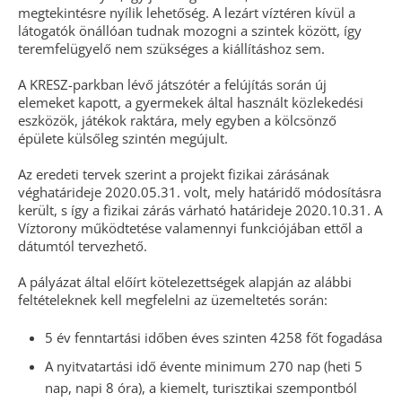
megtekintésre nyílik lehetőség. A lezárt víztéren kívül a
látogatók önállóan tudnak mozogni a szintek között, így
teremfelügyelő nem szükséges a kiállításhoz sem.
A KRESZ-parkban lévő játszótér a felújítás során új
elemeket kapott, a gyermekek által használt közlekedési
eszközök, játékok raktára, mely egyben a kölcsönző
épülete külsőleg szintén megújult.
Az eredeti tervek szerint a projekt fizikai zárásának
véghatárideje 2020.05.31. volt, mely határidő módosításra
került, s így a fizikai zárás várható határideje 2020.10.31. A
Víztorony működtetése valamennyi funkciójában ettől a
dátumtól tervezhető.
A pályázat által előírt kötelezettségek alapján az alábbi
feltételeknek kell megfelelni az üzemeltetés során:
5 év fenntartási időben éves szinten 4258 főt fogadása
A nyitvatartási idő évente minimum 270 nap (heti 5
nap, napi 8 óra), a kiemelt, turisztikai szempontból