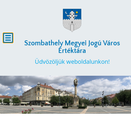
Szombathely Megyei Jogú Város
Értéktára
Üdvözöljük weboldalunkon!