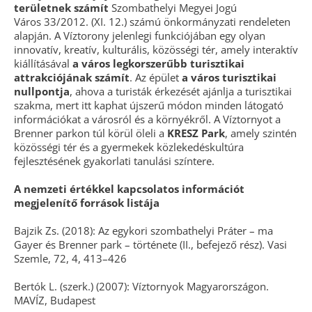
területnek számít
Szombathelyi Megyei Jogú
Város 33/2012. (XI. 12.) számú önkormányzati rendeleten
alapján. A Víztorony jelenlegi funkciójában egy olyan
innovatív, kreatív, kulturális, közösségi tér, amely interaktív
kiállításával
a város legkorszerűbb turisztikai
attrakciójának számít
. Az épület
a város turisztikai
nullpontja
, ahova a turisták érkezését ajánlja a turisztikai
szakma, mert itt kaphat újszerű módon minden látogató
információkat a városról és a környékről. A Víztornyot a
Brenner parkon túl körül öleli a
KRESZ Park
, amely szintén
közösségi tér és a gyermekek közlekedéskultúra
fejlesztésének gyakorlati tanulási színtere.
A nemzeti értékkel kapcsolatos információt
megjelenítő források listája
Bajzik Zs. (2018): Az egykori szombathelyi Práter – ma
Gayer és Brenner park – története (II., befejező rész). Vasi
Szemle, 72, 4, 413–426
Bertók L. (szerk.) (2007): Víztornyok Magyarországon.
MAVÍZ, Budapest