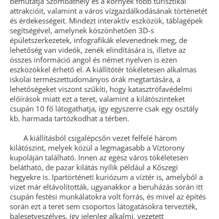
bemutatja Szombathely és a környék főbb turisztikai
attrakcióit, valamint a város vízgazdálkodásának történetét
és érdekességeit. Mindezt interaktív eszközök, táblagépek
segítségével, amelynek köszönhetően 3D-s
épületszerkezetek, infografikák elevenednek meg, de
lehetőség van videók, zenék elindítására is, illetve az
összes információ angol és német nyelven is ezen
eszközökkel érhető el. A kiállítótér tökéletesen alkalmas
iskolai természettudományos órák megtartására, a
lehetőségeket viszont szűkíti, hogy katasztrófavédelmi
előírások miatt ezt a teret, valamint a kilátószinteket
csupán 10 fő látogathatja, így egyszerre csak egy osztály
kb. harmada tartózkodhat a térben.
A kiállításból csigalépcsőn vezet felfelé három
kilátószint, melyek közül a legmagasabb a Víztorony
kupoláján található. Innen az egész város tökéletesen
belátható, de pazar kilátás nyílik például a Kőszegi
hegyekre is. Ipartörténeti kuriózum a víztér is, amelyből a
vizet már eltávolították, ugyanakkor a beruházás során itt
csupán festési munkálatokra volt forrás, és mivel az építés
során ezt a teret sem csoportos látogatásokra tervezték,
balesetveszélyes, így jelenleg alkalmi, vezetett