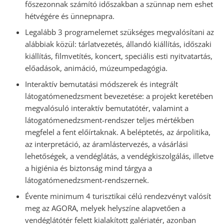
főszezonnak számító időszakban a szünnap nem eshet
hétvégére és ünnepnapra.
Legalább 3 programelemet szükséges megvalósítani az
alábbiak közül: tárlatvezetés, állandó kiállítás, időszaki
kiállítás, filmvetítés, koncert, speciális esti nyitvatartás,
előadások, animáció, múzeumpedagógia.
Interaktív bemutatási módszerek és integrált
látogatómenedzsment bevezetése: a projekt keretében
megvalósuló interaktív bemutatótér, valamint a
látogatómenedzsment-rendszer teljes mértékben
megfelel a fent előírtaknak. A beléptetés, az árpolitika,
az interpretáció, az áramlástervezés, a vásárlási
lehetőségek, a vendéglátás, a vendégkiszolgálás, illetve
a higiénia és biztonság mind tárgya a
látogatómenedzsment-rendszernek.
Évente minimum 4 turisztikai célú rendezvényt valósít
meg az AGORA, melyek helyszíne alapvetően a
vendéglátótér felett kialakított galériatér, azonban