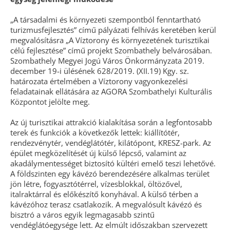
„A társadalmi és környezeti szempontból fenntartható
turizmusfejlesztés” című pályázati felhívás keretében kerül
megvalósításra „A Víztorony és környezetének turisztikai
célú fejlesztése” című projekt Szombathely belvárosában.
Szombathely Megyei Jogú Város Önkormányzata 2019.
december 19-i ülésének 628/2019. (XII.19) Kgy. sz.
határozata értelmében a Víztorony vagyonkezelési
feladatainak ellátására az AGORA Szombathelyi Kulturális
Központot jelölte meg.
Az új turisztikai attrakció kialakítása során a legfontosabb
terek és funkciók a következők lettek: kiállítótér,
rendezvénytér, vendéglátótér, kilátópont, KRESZ-park. Az
épület megközelítését új külső lépcső, valamint az
akadálymentességet biztosító kültéri emelő teszi lehetővé.
A földszinten egy kávézó berendezésére alkalmas terület
jön létre, fogyasztótérrel, vízesblokkal, öltözővel,
italraktárral és előkészítő konyhával. A külső térben a
kávézóhoz terasz csatlakozik. A megvalósult kávézó és
bisztró a város egyik legmagasabb szintű
vendéglátóegysége lett. Az elmúlt időszakban szervezett