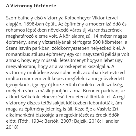
A Víztorony története
Szombathely első víztornya Kolbenheyer Viktor tervei
alapján, 1898-ban épült. Az építmény a modernizálódó és
rohamos léptékben növekedő város új vízrendszerének
meghatározó eleme volt. A kör alaprajzú, 14 méter magas
építmény, amely víztartályának térfogata 500 köbméter, a
Szent István parkban, zöldkörnyezetben helyezkedik el. A
romantikus stílusú építmény egykor nagyszerű példája volt
annak, hogy egy műszaki létesítményt hogyan lehet úgy
megvalósítani, hogy az a városképet is kiszolgálja. A
víztorony működése zavartalan volt, azonban két évtized
múltán már nem volt képes megfelelni a megnövekedett
igényeknek, így egy új korszerűbb épületre volt szükség,
melyet a város másik pontján, a mai Brenner parkban, az
akkori Szőkeföle elnevezésű területen állítottak fel. A régi
víztorony díszes tetősisakját időközben lebontották, ám
maga az építmény jelenleg is áll. Kezelője a Vasivíz Zrt.
alkalmanként biztosítja a megtekintését az érdeklődők
előtt. (Tóth, 1934; Bertók, 2007; Bajzik, 2018; Handler
2018)