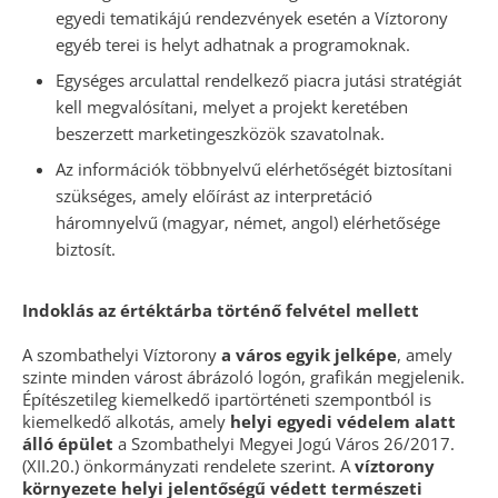
egyedi tematikájú rendezvények esetén a Víztorony
egyéb terei is helyt adhatnak a programoknak.
Egységes arculattal rendelkező piacra jutási stratégiát
kell megvalósítani, melyet a projekt keretében
beszerzett marketingeszközök szavatolnak.
Az információk többnyelvű elérhetőségét biztosítani
szükséges, amely előírást az interpretáció
háromnyelvű (magyar, német, angol) elérhetősége
biztosít.
Indoklás az értéktárba történő felvétel mellett
A szombathelyi Víztorony
a város egyik jelképe
, amely
szinte minden várost ábrázoló logón, grafikán megjelenik.
Építészetileg kiemelkedő ipartörténeti szempontból is
kiemelkedő alkotás, amely
helyi egyedi védelem alatt
álló épület
a Szombathelyi Megyei Jogú Város 26/2017.
(XII.20.) önkormányzati rendelete szerint. A
víztorony
környezete helyi jelentőségű védett természeti