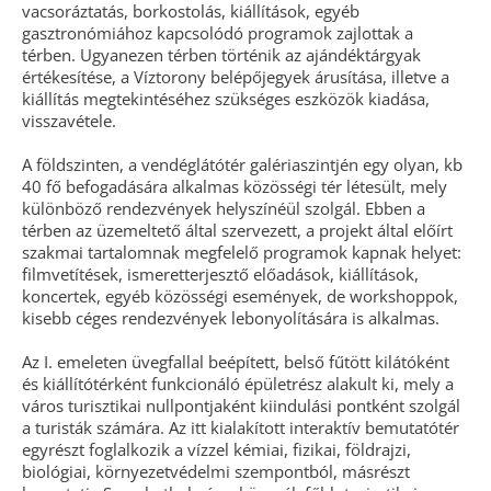
vacsoráztatás, borkostolás, kiállítások, egyéb
gasztronómiához kapcsolódó programok zajlottak a
térben. Ugyanezen térben történik az ajándéktárgyak
értékesítése, a Víztorony belépőjegyek árusítása, illetve a
kiállítás megtekintéséhez szükséges eszközök kiadása,
visszavétele.
A földszinten, a vendéglátótér galériaszintjén egy olyan, kb
40 fő befogadására alkalmas közösségi tér létesült, mely
különböző rendezvények helyszínéül szolgál. Ebben a
térben az üzemeltető által szervezett, a projekt által előírt
szakmai tartalomnak megfelelő programok kapnak helyet:
filmvetítések, ismeretterjesztő előadások, kiállítások,
koncertek, egyéb közösségi események, de workshoppok,
kisebb céges rendezvények lebonyolítására is alkalmas.
Az I. emeleten üvegfallal beépített, belső fűtött kilátóként
és kiállítótérként funkcionáló épületrész alakult ki, mely a
város turisztikai nullpontjaként kiindulási pontként szolgál
a turisták számára. Az itt kialakított interaktív bemutatótér
egyrészt foglalkozik a vízzel kémiai, fizikai, földrajzi,
biológiai, környezetvédelmi szempontból, másrészt