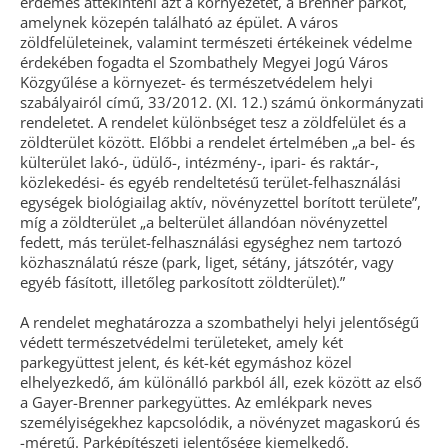
érdemes áttekinteni azt a környezetet, a Brenner parkot,
amelynek közepén található az épület. A város
zöldfelületeinek, valamint természeti értékeinek védelme
érdekében fogadta el Szombathely Megyei Jogú Város
Közgyűlése a környezet- és természetvédelem helyi
szabályairól című, 33/2012. (XI. 12.) számú önkormányzati
rendeletet. A rendelet különbséget tesz a zöldfelület és a
zöldterület között. Előbbi a rendelet értelmében „a bel- és
külterület lakó-, üdülő-, intézmény-, ipari- és raktár-,
közlekedési- és egyéb rendeltetésű terület-felhasználási
egységek biológiailag aktív, növényzettel borított területe”,
míg a zöldterület „a belterület állandóan növényzettel
fedett, más terület-felhasználási egységhez nem tartozó
közhasználatú része (park, liget, sétány, játszótér, vagy
egyéb fásított, illetőleg parkosított zöldterület).”
A rendelet meghatározza a szombathelyi helyi jelentőségű
védett természetvédelmi területeket, amely két
parkegyüttest jelent, és két-két egymáshoz közel
elhelyezkedő, ám különálló parkból áll, ezek között az első
a Gayer-Brenner parkegyüttes. Az emlékpark neves
személyiségekhez kapcsolódik, a növényzet magaskorú és
-méretű. Parképítészeti jelentősége kiemelkedő.