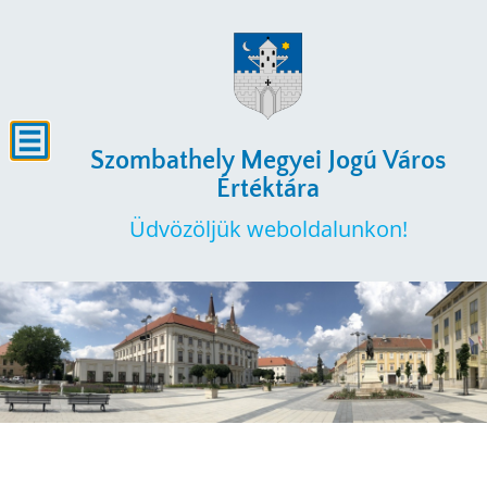
Szombathely Megyei Jogú Város
Értéktára
Üdvözöljük weboldalunkon!