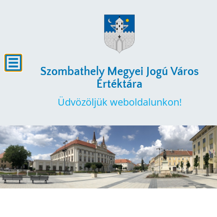
Szombathely Megyei Jogú Város
Értéktára
Üdvözöljük weboldalunkon!