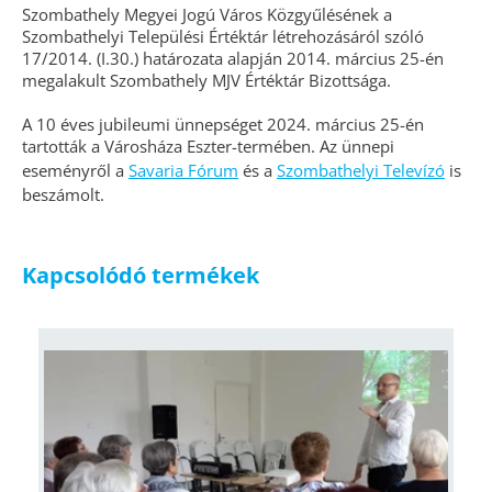
Szombathely Megyei Jogú Város Közgyűlésének a
Szombathelyi Települési Értéktár létrehozásáról szóló
17/2014. (I.30.) határozata alapján 2014. március 25-én
megalakult Szombathely MJV Értéktár Bizottsága.
A 10 éves jubileumi ünnepséget 2024. március 25-én
tartották a Városháza Eszter-termében. Az ünnepi
eseményről a
Savaria Fórum
és a
Szombathelyi Televízó
is
beszámolt.
Kapcsolódó termékek