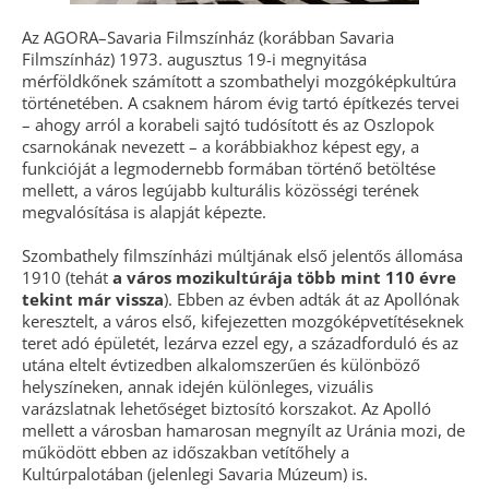
Az AGORA–Savaria Filmszínház (korábban Savaria
Filmszínház) 1973. augusztus 19-i megnyitása
mérföldkőnek számított a szombathelyi mozgóképkultúra
történetében. A csaknem három évig tartó építkezés tervei
– ahogy arról a korabeli sajtó tudósított és az Oszlopok
csarnokának nevezett – a korábbiakhoz képest egy, a
funkcióját a legmodernebb formában történő betöltése
mellett, a város legújabb kulturális közösségi terének
megvalósítása is alapját képezte.
Szombathely filmszínházi múltjának első jelentős állomása
1910 (tehát
a város mozikultúrája több mint 110 évre
tekint már vissza
). Ebben az évben adták át az Apollónak
keresztelt, a város első, kifejezetten mozgóképvetítéseknek
teret adó épületét, lezárva ezzel egy, a századforduló és az
utána eltelt évtizedben alkalomszerűen és különböző
helyszíneken, annak idején különleges, vizuális
varázslatnak lehetőséget biztosító korszakot. Az Apolló
mellett a városban hamarosan megnyílt az Uránia mozi, de
működött ebben az időszakban vetítőhely a
Kultúrpalotában (jelenlegi Savaria Múzeum) is.