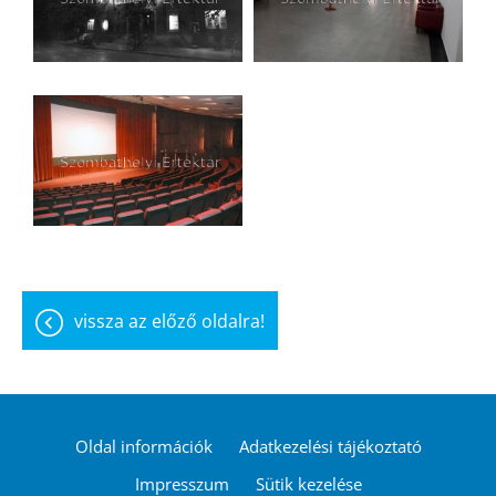
vissza az előző oldalra!
Oldal információk
Adatkezelési tájékoztató
Impresszum
Sütik kezelése