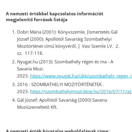
A nemzeti értékkel kapcsolatos információt
megjelenítő források listája
Dobri Mária (2001): Könyvszemle. [Ismertetés Gál
József (2000): Apollótól Savariáig Szombathelyi
Mozitörténet című könyvéről. ] Vasi Szemle LV. 2.
sz. 117-118.
Nyugat.hu (2013): Szombathely régen és ma - A
Savaria Mozi.
2023.
https://www.nyugat.hu/cikk/szombathely_regen_
2016 : SZOMBATHELYI MOZITÖRTÉNETEK .
2023.
https://szombathelyimozi.blog.hu/2016/07/11/a
Gál József: Apollótól Savariáig (2000) Savaria
Moziüzemeltető Kft.
A nemzeti érték hivatalos weboldalának címe: