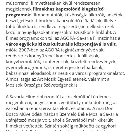
műsorrendi filmvetítéseken kívül rendszeresen
megjelennek
filmekhez kapcsolódó kiegészítő
programok
: filmbemutatók, közönségtalálkozók, ankétok,
beszélgetések, filmekhez kapcsolódó előadások, illetve
több filmklub is rendkívül népszerű (kiemelkedik ezek
közül a nyugdíjasokat megszólító Ezüstkor Filmklub). A
filmes programokon túl az AGORA–Savaria Filmszínház
a
város egyik kultikus kulturális központjává is vált
,
mióta 2007-ben az AGORA tagintézményévé vált:
rendszeres könnyűzenei koncertek, kiállítások,
könyvbemutatók, konferenciák, közéleti rendezvények,
gyermekprogramok, ismeretterjesztő előadások,
bábszínházi előadások színesítik a városi programkínálatot.
A mozi tagja az Art Mozik Egyesületének, valamint a
Mozisok Országos Szövetségének is.
A Savaria Filmszínházon túl a közelmúltból érdemes
megemlíteni, hogy számos vetítőhely működött még a
városban a rendszerváltás előtt, és után is. A mai Don
Bosco Művelődési házban üzemelő Béke Mozi a Savaria
utánjátszó mozija volt, ahol a Savariából már kikerült
filmeket vetítették. Szintén sokáig működött az egykori