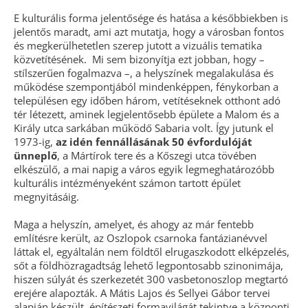
E kulturális forma jelentősége és hatása a későbbiekben is
jelentős maradt, ami azt mutatja, hogy a városban fontos
és megkerülhetetlen szerep jutott a vizuális tematika
közvetítésének. Mi sem bizonyítja ezt jobban, hogy –
stílszerűen fogalmazva –, a helyszínek megalakulása és
működése szempontjából mindenképpen, fénykorban a
településen egy időben három, vetítéseknek otthont adó
tér létezett, aminek legjelentősebb épülete a Malom és a
Király utca sarkában működő Sabaria volt. Így jutunk el
1973-ig,
az idén fennállásának 50 évfordulóját
ünneplő
, a Mártírok tere és a Kőszegi utca tövében
elkészülő, a mai napig a város egyik legmeghatározóbb
kulturális intézményeként számon tartott épület
megnyitásáig.
Maga a helyszín, amelyet, és ahogy az már fentebb
említésre került, az Oszlopok csarnoka fantázianévvel
láttak el, egyáltalán nem földtől elrugaszkodott elképzelés,
sőt a földhözragadtság lehető legpontosabb szinonimája,
hiszen súlyát és szerkezetét 300 vasbetonoszlop megtartó
erejére alapozták. A Mátis Lajos és Sellyei Gábor tervei
alapján készült, építészeti formavilágát tekintve a központi