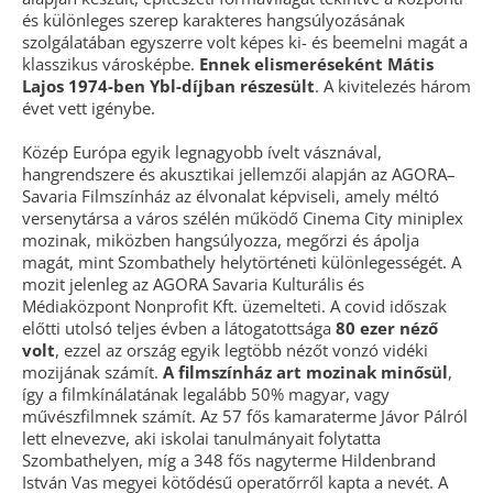
és különleges szerep karakteres hangsúlyozásának
szolgálatában egyszerre volt képes ki- és beemelni magát a
klasszikus városképbe.
Ennek elismeréseként Mátis
Lajos 1974-ben Ybl-díjban részesült
. A kivitelezés három
évet vett igénybe.
Közép Európa egyik legnagyobb ívelt vásznával,
hangrendszere és akusztikai jellemzői alapján az AGORA–
Savaria Filmszínház az élvonalat képviseli, amely méltó
versenytársa a város szélén működő Cinema City miniplex
mozinak, miközben hangsúlyozza, megőrzi és ápolja
magát, mint Szombathely helytörténeti különlegességét. A
mozit jelenleg az AGORA Savaria Kulturális és
Médiaközpont Nonprofit Kft. üzemelteti. A covid időszak
előtti utolsó teljes évben a látogatottsága
80 ezer néző
volt
, ezzel az ország egyik legtöbb nézőt vonzó vidéki
mozijának számít.
A filmszínház art mozinak minősül
,
így a filmkínálatának legalább 50% magyar, vagy
művészfilmnek számít. Az 57 fős kamaraterme Jávor Pálról
lett elnevezve, aki iskolai tanulmányait folytatta
Szombathelyen, míg a 348 fős nagyterme Hildenbrand
István Vas megyei kötődésű operatőrről kapta a nevét. A