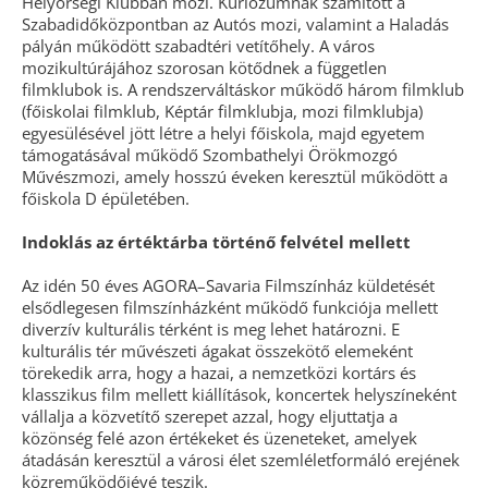
Helyőrségi Klubban mozi. Kuriózumnak számított a
Szabadidőközpontban az Autós mozi, valamint a Haladás
pályán működött szabadtéri vetítőhely. A város
mozikultúrájához szorosan kötődnek a független
filmklubok is. A rendszerváltáskor működő három filmklub
(főiskolai filmklub, Képtár filmklubja, mozi filmklubja)
egyesülésével jött létre a helyi főiskola, majd egyetem
támogatásával működő Szombathelyi Örökmozgó
Művészmozi, amely hosszú éveken keresztül működött a
főiskola D épületében.
Indoklás az értéktárba történő felvétel mellett
Az idén 50 éves AGORA–Savaria Filmszínház küldetését
elsődlegesen filmszínházként működő funkciója mellett
diverzív kulturális térként is meg lehet határozni. E
kulturális tér művészeti ágakat összekötő elemeként
törekedik arra, hogy a hazai, a nemzetközi kortárs és
klasszikus film mellett kiállítások, koncertek helyszíneként
vállalja a közvetítő szerepet azzal, hogy eljuttatja a
közönség felé azon értékeket és üzeneteket, amelyek
átadásán keresztül a városi élet szemléletformáló erejének
közreműködőjévé teszik.