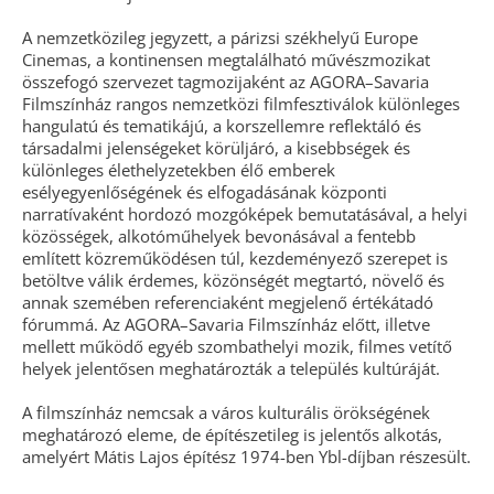
A nemzetközileg jegyzett, a párizsi székhelyű Europe
Cinemas, a kontinensen megtalálható művészmozikat
összefogó szervezet tagmozijaként az AGORA–Savaria
Filmszínház rangos nemzetközi filmfesztiválok különleges
hangulatú és tematikájú, a korszellemre reflektáló és
társadalmi jelenségeket körüljáró, a kisebbségek és
különleges élethelyzetekben élő emberek
esélyegyenlőségének és elfogadásának központi
narratívaként hordozó mozgóképek bemutatásával, a helyi
közösségek, alkotóműhelyek bevonásával a fentebb
említett közreműködésen túl, kezdeményező szerepet is
betöltve válik érdemes, közönségét megtartó, növelő és
annak szemében referenciaként megjelenő értékátadó
fórummá. Az AGORA–Savaria Filmszínház előtt, illetve
mellett működő egyéb szombathelyi mozik, filmes vetítő
helyek jelentősen meghatározták a település kultúráját.
A filmszínház nemcsak a város kulturális örökségének
meghatározó eleme, de építészetileg is jelentős alkotás,
amelyért Mátis Lajos építész 1974-ben Ybl-díjban részesült.