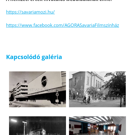
https://savariamozi.hu/
https://www.facebook.com/AGORASavariaFilmszínház
Kapcsolódó galéria