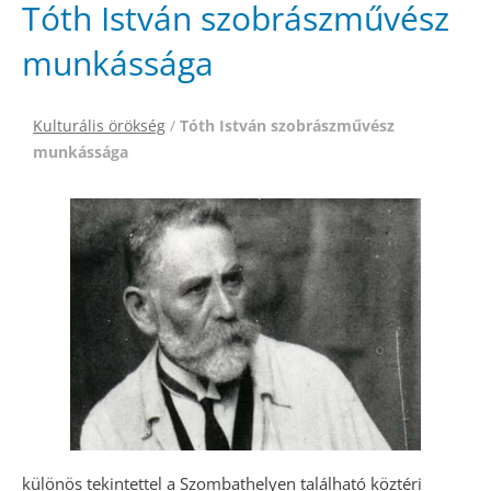
Tóth István szobrászművész
munkássága
Kulturális örökség
/
Tóth István szobrászművész
munkássága
különös tekintettel a Szombathelyen található köztéri