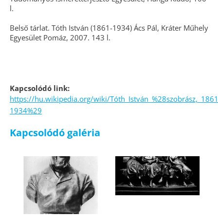
l.
Belső tárlat. Tóth István (1861-1934) Ács Pál, Kráter Műhely
Egyesület Pomáz, 2007. 143 l.
Kapcsolódó link:
https://hu.wikipedia.org/wiki/Tóth_István_%28szobrász,_186
1934%29
Kapcsolódó galéria