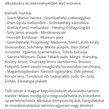
alkotásokra és intézményekben lévő műveire.
Kiemelt munkái:
- Szent Márton herma - Szombathelyi székesegyház
- Éhen Gyula mellszobor - Szombathely városháza
- Gothárd Jenő mellszobor - Herényi Csillagvizsgáló
- Szily János püspök - Mindszenty tér
- Horváth Boldizsár - Múzeum park
- Szombathelyi Püspökség: Madonna, Szent László király
lovasszobor, Széchényi Miklós püspök, Vass József
miniszter, Irgalmas szamaritánus, Tóbiás búcsúja
- Savaria Múzeum: Dukai Takách Judit, Margit -márvány,
Kislány bronz, Önarckép bronz dombormű, Bosszú,
Polipölő, Szent László lovagkirály lovasszobor tanulmány
- Magántulajdonban: Táncoló cigánylány, Déli pihenő,
Korsós lány, Törülköző nő, Leányrabló, Judit, Dr. Szily
Zoltán, Édesanyja plakett
Tóth István a magyar képzőművészet élvonalába tartozó
mester. Művei mindig újra megcsodálhatók és koronként
újraértelmezhetők Alkotásai kompozíciójukat, hangulatukat
és mondanivalójukat tekintve egyaránt nagy élményt