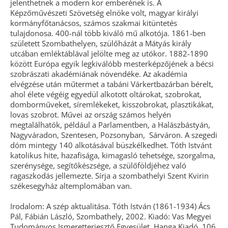
jelenthetnek a modern kor emberének is. A
Képzőművészeti Szövetség elnöke volt, magyar királyi
kormányfőtanácsos, számos szakmai kitüntetés
tulajdonosa. 400-nál több kiváló mű alkotója. 1861-ben
született Szombathelyen, szülőházát a Mátyás király
utcában emléktáblával jelölte meg az utókor. 1882-1890
között Európa egyik legkiválóbb mesterképzőjének a bécsi
szobrászati akadémiának növendéke. Az akadémia
elvégzése után műtermet a tabáni Várkertbazárban bérelt,
ahol élete végéig egyedül alkotott oltárokat, szobrokat,
domborműveket, síremlékeket, kisszobrokat, plasztikákat,
lovas szobrot. Művei az ország számos helyén
megtalálhatók, például a Parlamentben, a Halászbástyán,
Nagyváradon, Szentesen, Pozsonyban, Sárváron. A szegedi
dóm mintegy 140 alkotásával büszkélkedhet. Tóth Istvánt
katolikus hite, hazafisága, kimagasló tehetsége, szorgalma,
szerénysége, segítőkészsége, a szülőföldjéhez való
ragaszkodás jellemezte. Sírja a szombathelyi Szent Kvirin
székesegyház altemplomában van.
Irodalom: A szép aktualitása. Tóth István (1861-1934) Ács
Pál, Fábián László, Szombathely, 2002. Kiadó: Vas Megyei
Tudományos Ismeretterjesztő Egyesület, Hanga Kiadó, 106