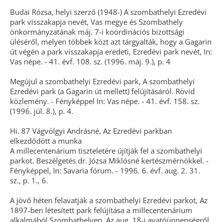
Budai Rózsa, helyi szerző (1948-) A szombathelyi Ezredévi
park visszakapja nevét, Vas megye és Szombathely
önkormányzatának máj. 7-i koordinációs bizottsági
üléséről, melyen többek közt azt tárgyalták, hogy a Gagarin
út végén a park visszakapja eredeti, Ezredévi park nevét, In:
Vas népe. - 41. évf. 108. sz. (1996. máj. 9.), p. 4
Megújul a szombathelyi Ezredévi park, A szombathelyi
Ezredévi park (a Gagarin út mellett) felújításáról. Rövid
közlemény. - Fényképpel In: Vas népe. - 41. évf. 158. sz.
(1996. júl. 8.), p. 4.
Hi. 87 Vágvölgyi Andrásné, Az Ezredévi parkban
elkezdődött a munka
A millecentenárium tiszteletére újítják fel a szombathelyi
parkot. Beszélgetés dr. Józsa Miklósné kertészmérnökkel. -
Fényképpel, In: Savaria fórum. - 1996. 6. évf. aug. 2. 31.
sz., p. 1., 6.
A jövő héten felavatják a szombathelyi Ezredévi parkot, Az
1897-ben létesített park felújítása a millecentenárium
alkalmából Szombathelyen. Az aug. 18-i avatóünnepségről.