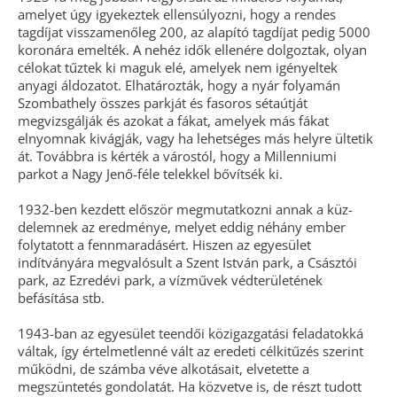
amelyet úgy igye­kez­tek ellensúlyozni, hogy a rendes
tagdíjat visszamenőleg 200, az alapító tagdíjat pedig 5000
koronára emelték. A nehéz idők ellenére dolgoztak, olyan
cé­lo­kat tűztek ki maguk elé, amelyek nem igényeltek
anyagi áldozatot. Elhatározták, hogy a nyár folyamán
Szombathely összes parkját és fasoros sétaútját
megvizsgálják és azokat a fákat, amelyek más fákat
elnyomnak kivágják, vagy ha lehetséges más helyre ültetik
át. Továbbra is kérték a várostól, hogy a Millenniumi
parkot a Nagy Jenő-féle telekkel bővítsék ki.
1932-ben kezdett először megmutatkozni annak a küz­
delemnek az eredménye, melyet eddig néhány ember
folytatott a fennmaradásért. Hiszen az egyesület
indítványára megvalósult a Szent István park, a Csász­tói
park, az Ezredévi park, a vízművek védterületének
befásítása stb.
1943-ban az egyesület te­en­dői köz­igazgatási feladatokká
váltak, így értelmetlenné vált az eredeti célkitűzés szerint
működni, de számba véve alkotásait, elvetette a
megszüntetés gondo­latát. Ha közvetve is, de részt tudott