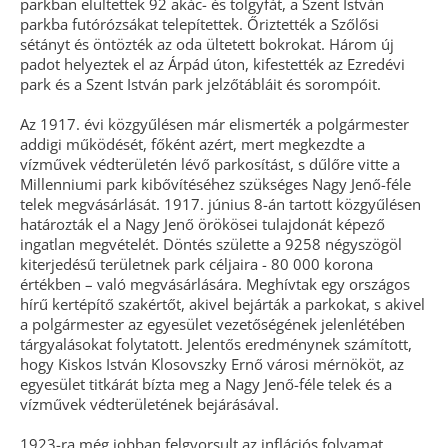
park­ban elültettek 92 akác- és tölgyfát, a Szent István
parkba futórózsákat telepítettek. Őriztették a Szőlősi
sétányt és öntözték az oda ültetett bokrokat. Három új
padot helyeztek el az Árpád úton, kifestették az Ezredévi
park és a Szent Ist­ván park jelzőtábláit és sorompóit.
Az 1917. évi közgyűlésen már elismerték a polgármester
addigi működését, főként azért, mert megkezdte a
vízművek védterületén lévő parkosítást, s dűlőre vitte a
Millenniumi park kibővítéséhez szükséges Nagy Jenő-féle
telek megvásárlását. 1917. június 8-án tartott közgyűlésen
határozták el a Nagy Jenő örökösei tulajdonát képező
ingatlan megvételét. Döntés születte a 9258 négyszögöl
kiterjedésű területnek park céljaira - 80 000 korona
értékben – való megvásárlására. Meghívtak egy országos
hírű kertépítő szakértőt, akivel bejárták a parkokat, s akivel
a polgármester az egyesület vezetőségének jelenlétében
tárgyalásokat folytatott. Jelentős eredménynek számított,
hogy Kiskos István Klosovszky Ernő városi mérnököt, az
egyesület titkárát bízta meg a Nagy Jenő-féle telek és a
vízművek védterületének bejárásával.
1923-ra még jobban felgyorsult az inflációs folyamat,