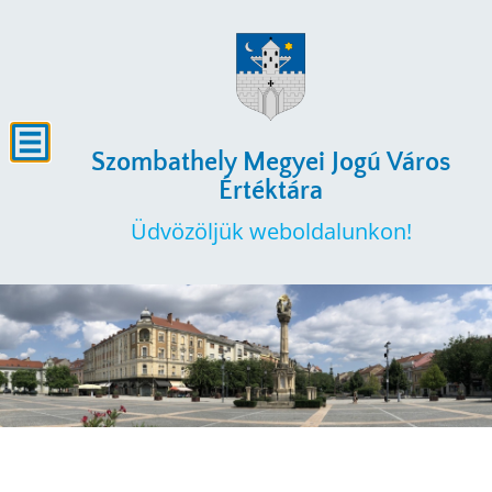
Szombathely Megyei Jogú Város
Értéktára
Üdvözöljük weboldalunkon!