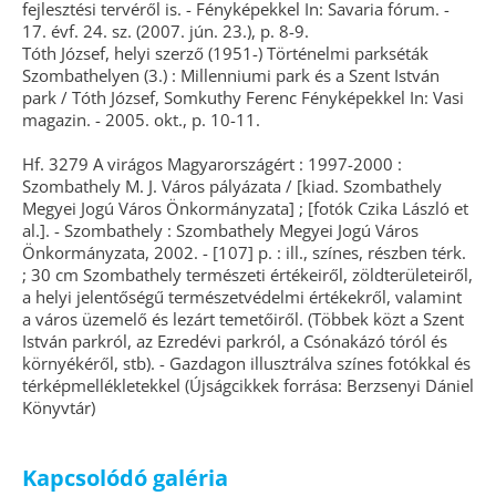
fejlesztési tervéről is. - Fényképekkel In: Savaria fórum. -
17. évf. 24. sz. (2007. jún. 23.), p. 8-9.
Tóth József, helyi szerző (1951-) Történelmi parkséták
Szombathelyen (3.) : Millenniumi park és a Szent István
park / Tóth József, Somkuthy Ferenc Fényképekkel In: Vasi
magazin. - 2005. okt., p. 10-11.
Hf. 3279 A virágos Magyarországért : 1997-2000 :
Szombathely M. J. Város pályázata / [kiad. Szombathely
Megyei Jogú Város Önkormányzata] ; [fotók Czika László et
al.]. - Szombathely : Szombathely Megyei Jogú Város
Önkormányzata, 2002. - [107] p. : ill., színes, részben térk.
; 30 cm Szombathely természeti értékeiről, zöldterületeiről,
a helyi jelentőségű természetvédelmi értékekről, valamint
a város üzemelő és lezárt temetőiről. (Többek közt a Szent
István parkról, az Ezredévi parkról, a Csónakázó tóról és
környékéről, stb). - Gazdagon illusztrálva színes fotókkal és
térképmellékletekkel (Újságcikkek forrása: Berzsenyi Dániel
Könyvtár)
Kapcsolódó galéria