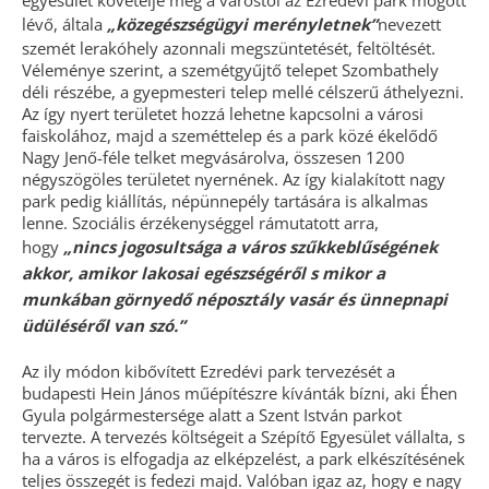
egyesület követelje meg a várostól az Ezredévi park mögött
lévő, általa
„közegészségügyi merényletnek”
nevezett
szemét lerakóhely azonnali megszüntetését, feltöltését.
Véleménye szerint, a szemétgyűjtő telepet Szombathely
déli részébe, a gyepmesteri telep mellé célszerű áthelyezni.
Az így nyert területet hozzá lehetne kapcsolni a városi
faiskolához, majd a szeméttelep és a park közé ékelődő
Nagy Je­nő-féle telket megvásárolva, összesen 1200
négyszögöles területet nyernének. Az így kialakított nagy
park pedig kiállítás, népünnepély tartására is alkalmas
lenne. Szociális érzékenységgel rámutatott arra,
hogy
„nincs jogosultsága a város szűkkeblűségének
akkor, amikor lakosai egészségéről s mikor a
munkában görnyedő néposztály vasár és ünnepnapi
üdüléséről van szó.”
Az ily módon kibővített Ezredévi park tervezését a
budapesti Hein János műépítészre kívánták bízni, aki Éhen
Gyula polgármestersége alatt a Szent István parkot
tervezte. A tervezés költségeit a Szépítő Egyesület vállalta, s
ha a város is elfogadja az elképzelést, a park elkészítésének
teljes összegét is fedezi majd. Valóban igaz az, hogy e nagy