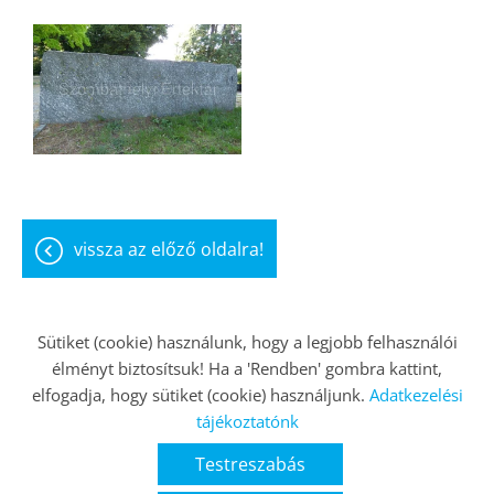
vissza az előző oldalra!
Sütiket (cookie) használunk, hogy a legjobb felhasználói
élményt biztosítsuk! Ha a 'Rendben' gombra kattint,
Oldal információk
Adatkezelési tájékoztató
elfogadja, hogy sütiket (cookie) használjunk.
Adatkezelési
Impresszum
Sütik kezelése
tájékoztatónk
Testreszabás
© 2026 - Minden jog fenntartva