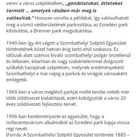
venni a város szépítésében
, „gondolatokat, ötleteket
termelt … amelyek részben már meg is
valósultak.”
Hosszan sorolta a példákat, így valósulhatott
meg a vízmű védterületének parkosítása, az Ezredévi park
kibővítése, a Brenner park megvásárlása.
1949-ben így ért végett a Szombathelyi Szépítő Egyesület
történetének közel hatvan évig tartó első szakasza. Ez
időszak alatt számos kiváló szombathelyi polgár önzetlenül
és lelkesen, kitartóan és nagy szakértelemmel dolgozott
szűkebb hazájának szépítésén, melynek eredményeként
Szombathelyt a mai napig a parkok és virágok városaként
emlegetik.
1969-ben a város meglévő parkjai mellé tervbe vették mér
több zöldövezet kialakítását, ezért kidolgozták a város 20
éves zöldövezeti fejlesztési tervét.
1996-ban kezdeményezte az egyesület, hogy a
millecentenárium alkalmából az Ezredévi park kapja vissza
régi nevét.
(Forrás: A Szombathelyi Szépítő Egyesület története 1885 –