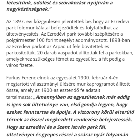
létesítünk, üdülést és szórakozást nyújtván a
nagyközönségnek.”
Az 1897. évi közgyűlésen jelentették be, hogy az Ezredévi
park földmunkálatai befejeződtek és folytatódhat az
ültetvényesítés. Az Ezredévi park további szépítésére a
polgármester 100 forint segélyt adományozott. 1898-ban
az Ezredévi parkot az Árpád út felé bővítették és
parkosították. 20 darab vaspadot állítottak fel a parkokban,
amelyekhez szükséges fémet az egyesület, a fát pedig a
város fizette.
Farkas Ferenc elnök az egyesület 1900. február 4-én
megtartott választmányi ülésére munkaprogramot állított
össze, amely az 1900-as esztendő feladatait
tartalmazta:
„Amennyiben az egyesületnek már eddig
is igen sok ültetvénye van, első gondja legyen, hogy
ezeket fenntartsa és ápolja. A víztorony körül elterülő
térnek az ősszel meg­kezdett rendezése befejeztessék.
Hogy az ezredévi és a Szent István park fái,
ültetvényei és gyepes részei a száraz nyár folyamán