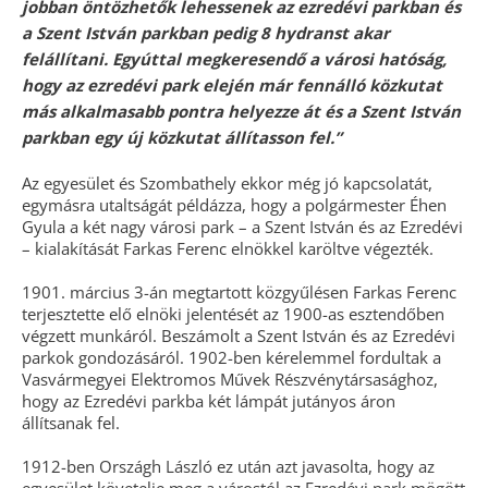
jobban öntözhetők le­hes­se­nek az ezredévi parkban és
a Szent István parkban pedig 8 hydranst akar
felállítani. Egyúttal megkeresendő a városi hatóság,
hogy az ezredévi park elején már fennálló közkutat
más alkalmasabb pontra helyezze át és a Szent István
parkban egy új közkutat állítasson fel.”
Az egyesület és Szombathely ekkor még jó kapcsolatát,
egymásra utaltságát példázza, hogy a polgármester Éhen
Gyula a két nagy városi park – a Szent István és az Ezredévi
– kialakítását Farkas Ferenc elnökkel karöltve végezték.
1901. március 3-án megtartott közgyűlésen Farkas Ferenc
terjesztette elő elnöki jelentését az 1900-as esztendőben
végzett munkáról. Beszámolt a Szent István és az Ezredévi
parkok gondozásáról. 1902-ben kérelemmel fordultak a
Vas­vármegyei Elektromos Művek Részvénytársasághoz,
hogy az Ezredévi park­ba két lámpát jutányos áron
állítsanak fel.
1912-ben Országh László ez után azt javasolta, hogy az