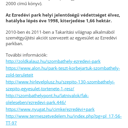
2000 című könyv).
Az Ezredévi park helyi jelentőségű védettséget élvez,
hatályba lépés éve 1998, kiterjedése 1,66 hektár.
2010-ben és 2011-ben a Takarítási világnap alkalmából
szemétgyűjtési akciót szervezett az egyesület az Ezredévi
parkban.
További információk:
http://zoldkalauz.hu/szombathely-ezredevi-park
https://www.alon.hu/park-teszt-korbejartuk-szombathely-
zold-teruleteit
http://www.hirlevelplusz.hu/szepito-130-szombathelyi-
szepito-egyesulet-tortenete-1-resz/
http://szombathelypont.hu/latnivalok/fak-
oleleseben/ezredevi-park.446/
https://www.nyugat.hu/cimke/ezredévi+park
http://www.termeszetvedelem.hu/index.php?pg=pl_17-56-
TT-97