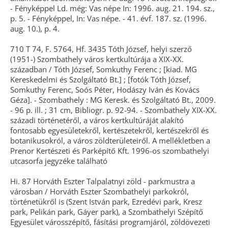
- Fényképpel Ld. még: Vas népe In: 1996. aug. 21. 194. sz.,
p. 5. - Fényképpel, In: Vas népe. - 41. évf. 187. sz. (1996.
aug. 10.), p. 4.
710 T 74, F. 5764, Hf. 3435 Tóth József, helyi szerző
(1951-) Szombathely város kertkultúrája a XIX-XX.
században / Tóth József, Somkuthy Ferenc ; [kiad. MG
Kereskedelmi és Szolgáltató Bt.] ; [fotók Tóth József,
Somkuthy Ferenc, Soós Péter, Hodászy Iván és Kovács
Géza]. - Szombathely : MG Keresk. és Szolgáltató Bt., 2009.
- 96 p. ill. ; 31 cm, Bibliogr. p. 92-94. - Szombathely XIX-XX.
századi történetéről, a város kertkultúráját alakító
fontosabb egyesületekről, kertészetekről, kertészekről és
botanikusokról, a város zöldterületeiről. A mellékletben a
Prenor Kertészeti és Parképítő Kft. 1996-os szombathelyi
utcasorfa jegyzéke található
Hi. 87 Horváth Eszter Talpalatnyi zöld - parkmustra a
városban / Horváth Eszter Szombathelyi parkokról,
történetükről is (Szent István park, Ezredévi park, Kresz
park, Pelikán park, Gáyer park), a Szombathelyi Szépítő
Egyesület városszépítő, fásítási programjáról, zöldövezeti