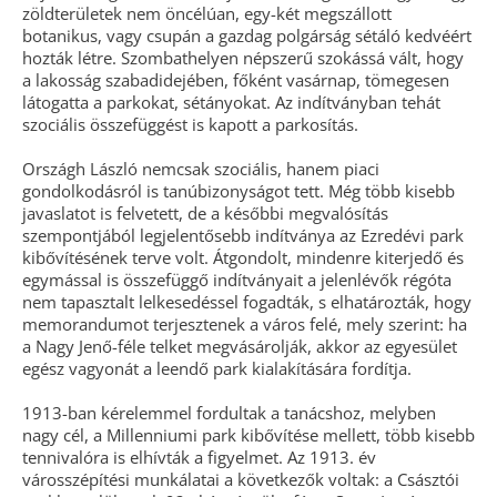
zöldterületek nem öncélúan, egy-két megszállott
botanikus, vagy csupán a gazdag polgárság sétáló kedvéért
hozták létre. Szombathelyen népszerű szokássá vált, hogy
a lakosság szabadidejében, főként vasárnap, tömegesen
látogatta a parkokat, sétányokat. Az indítványban tehát
szociális összefüggést is kapott a parkosítás.
Országh László nemcsak szociális, ha­nem piaci
gondolkodásról is tanúbizonyságot tett. Még több kisebb
javaslatot is felvetett, de a későbbi megvalósítás
szempontjából legjelentősebb indítványa az Ezredévi park
kibővítésének terve volt. Átgondolt, mindenre kiterjedő és
egymás­sal is összefüggő indítványait a jelenlévők régóta
nem tapasztalt lelkesedéssel fogadták, s elhatározták, hogy
memorandumot terjesztenek a város felé, mely szerint: ha
a Nagy Jenő-féle telket megvásárolják, akkor az egyesület
egész vagyonát a leendő park kialakítására fordítja.
1913-ban kérelemmel fordultak a tanácshoz, melyben
nagy cél, a Millenniumi park kibővítése mellett, több kisebb
tennivalóra is elhívták a figyelmet. Az 1913. év
városszépítési munkálatai a következők voltak: a Császtói